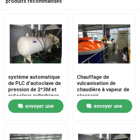
produits recommandés
système automatique
Chauffage de
de PLC d'autoclave de
vulcanisation de
pression de 2*3M et
chaudière à vapeur de
autoclave cylindrique
réservoir
À la maison
et simple en verre de
d'autoclave/chauffage
envoyer une
envoyer une
structure de tambour
direct et indirect
chauffage électrique
Produits
demande
demande
de vapeur
Vidéos