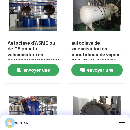
À propos de nous
Visite de l'usine
Autoclave d'ASME ou
autoclave de
de CE pour la
vulcanisation en
Contrôle de la qualité
vulcanisation en
caoutchouc de vapeur
caoutchouc/textile/câble
de 1.2*5M, pression
et les industries de
hydraulique
envoyer une
envoyer une
Nous contacter
chimie
d'autoclave industriel
demande
demande
Nouvelles
Les affaires
wei.xia
Autoclave d'AAC