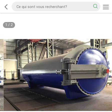
1
/
2