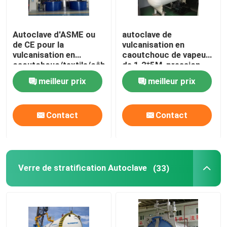
Autoclave d'ASME ou
autoclave de
de CE pour la
vulcanisation en
vulcanisation en
caoutchouc de vapeur
caoutchouc/textile/câble
de 1.2*5M, pression
et les industries de
hydraulique d'autoclave
meilleur prix
meilleur prix
chimie
industriel
Contact
Contact
Verre de stratification Autoclave
(33)