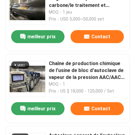
carbone/le traitement et
traitement en caoutchouc
MOQ：1 jeu
Prix：USD 5,000~50,000 set
meilleur prix
Contact
Chaîne de production chimique
de l'usine de bloc d'autoclave de
vapeur de la pression AAC/AAC
autoclave de 2×31m AAC
MOQ：1
Prix：US $ 18,000 - 120,000 / Set
meilleur prix
Contact