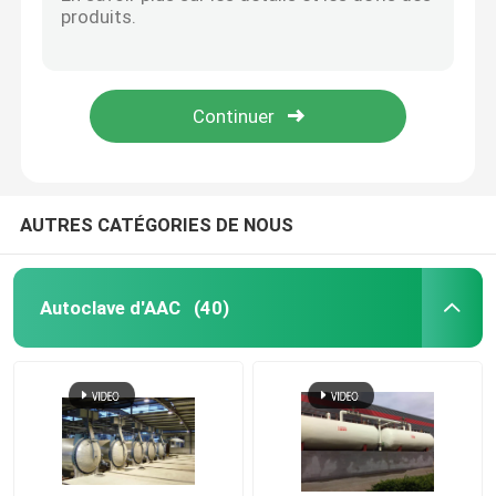
Le rôle important et les cas d'application de l'autoclave composite dans le traitement des métaux
Analyse du principe de fonctionnement et du champ d'application de l'autoclave composite
autoclave composé
Autoclave de stratification en verre de vapeur à grande échelle/machine automatique Φ3.2m de Clave
Autoclave en verre en caoutchouc en bois aéré de bloc de béton pour l'usine Φ3m de bloc d'Aac
Autoclave de vulcanisation
Porte en verre industrielle à hautes températures d'autoclave de brique de Flyash, Φ3.2m 150°C
Verre de stratification Autoclave
AUTRES CATÉGORIES DE NOUS
Autoclave concret
Autoclave d'AAC
(40)
autoclave industriel
Bois Autoclave
Produits de fibre de carbone