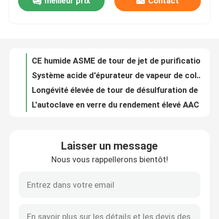
meilleur prix
Contact
navire revêtu chimique de réaction d'acier inoxydable de récipients à pression de 1000L 2000L
navire chimique de réaction d'acier inoxydable de récipients à pression de 100L 8bar 50cbm
À propos de nous
Réacteur remué continu chimique de récipients à pression de WHGCM 500L 1000L 3000L 5000L
Industrie chimique industrielle économiseuse d'énergie de Shell And Tube Condenser For d'échangeur de chaleur
Visite de l'usine
CE humide ASME de tour de jet de purification d'épurateur de traitement de gaz résiduel de déchets industriels
Système acide d'épurateur de vapeur de colonne d'absorption d'épurateur d'air d'ASME LPGT
Contrôle de la qualité
Longévité élevée de tour de désulfuration de tour de refroidissement de Frp de cheminée de conduit de conduite
L'autoclave en verre du rendement élevé AAC a aéré le bloc de béton, la pression 1.5Mpa
Récipient à pression d'autoclave d'AAC pour le bloc, la haute température et la pression de l'usine AAC d'AAC
Nous contacter
Brique/caoutchouc/nourriture/autoclave industriel en verre pour l'usine d'AAC, léger
Laisser un message
Grand réservoir à haute température et haute pression pour le moulage du durcissement à la fibre de carbone
Nouvelles
Nous vous rappellerons bientôt!
Autoclave composite en céramique composite en tôle polymère PE
Autoclave composite à ouverture de porte hydraulique, boîte de voyage en fibre de carbone
Les affaires
Personnalisation chimique Shell d'échangeur de chaleur d'ASME et échangeur de chaleur de tube
Tendances de développement et perspectives d'avenir de la technologie des autoclaves composites
Autoclave d'AAC