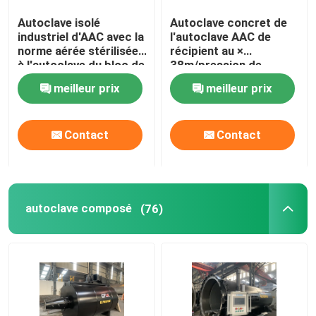
Autoclave isolé
Autoclave concret de
Pièces composées de carbone
industriel d'AAC avec la
l'autoclave AAC de
norme aérée stérilisée
récipient au ×
à l'autoclave du bloc de
38m/pression de
Récipients à pression chimiques
béton ASME
l'autoclave Φ2.68 de la
meilleur prix
meilleur prix
brique de vapeur de
large échelle/AAC
Échangeur de chaleur chimique
Contact
Contact
Huile ont tiré des chaudières à vapeur
autoclave composé
(76)
Colonne chimique
Cuves de stockage chimiques