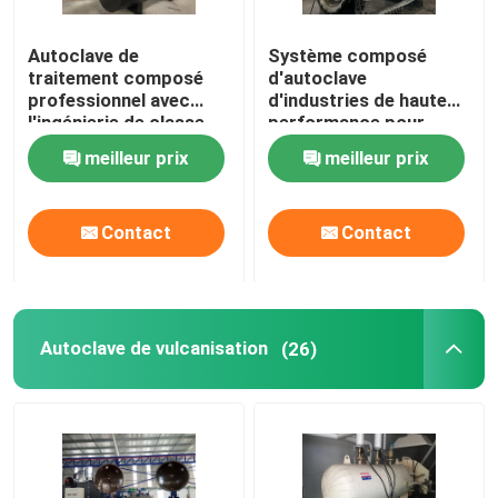
Autoclave de
Système composé
traitement composé
d'autoclave
professionnel avec
d'industries de haute
l'ingénierie de classe
performance pour
du monde et la
matériaux
meilleur prix
meilleur prix
conception de système
aérospatiaux/militaires
unique
Contact
Contact
Autoclave de vulcanisation
(26)