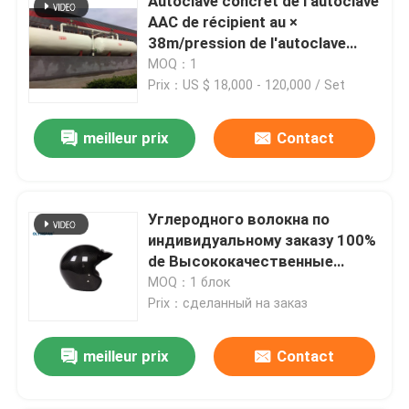
Autoclave concret de l'autoclave
AAC de récipient au ×
38m/pression de l'autoclave
Φ2.68 de la brique de vapeur de
MOQ：1
large échelle/AAC
Prix：US $ 18,000 - 120,000 / Set
meilleur prix
Contact
Углеродного волокна по
индивидуальному заказу 100%
de Высококачественные
аксессуары для ортезов из
MOQ：1 блок
Prix：сделанный на заказ
meilleur prix
Contact