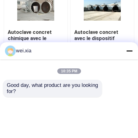
Autoclave concret
Autoclave concret
chimique avec le
avec le dispositif
contrôle de PLC et la
d'alarme et le contact
porte de pression
de sécurité sains
wei.xia
hydraulique
légers
meilleur prix
meilleur prix
10:35 PM
Contact
Contact
Good day, what product are you looking 
for?
Regardez plus
Aperçu
Au sujet de nous
Contactez-nous
Desktop Site