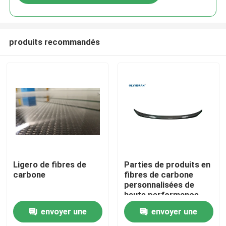
produits recommandés
À la maison
Ligero de fibres de
Parties de produits en
carbone
fibres de carbone
personnalisées de
Produits
haute performance
pour les industries
envoyer une
envoyer une
médicale et
Vidéos
automobile