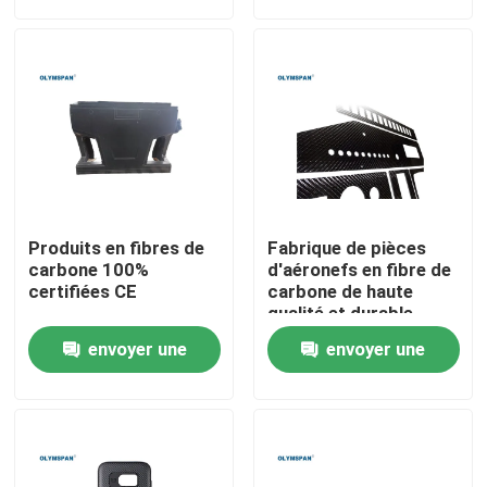
demande
demande
À propos de nous
Visite de l'usine
Contrôle de la qualité
Produits en fibres de
Fabrique de pièces
Nous contacter
carbone 100%
d'aéronefs en fibre de
certifiées CE
carbone de haute
qualité et durable
Nouvelles
envoyer une
envoyer une
demande
demande
Les affaires
Autoclave d'AAC