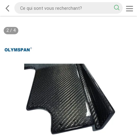
2
/
4