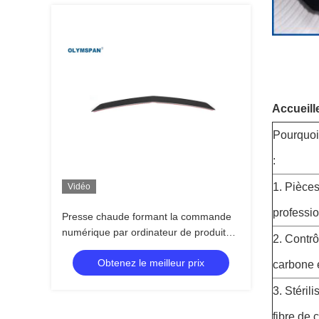
Accueille
Pourquoi
:
1. Pièces
Vidéo
professio
Presse chaude formant la commande
numérique par ordinateur de produits
2. Contrô
de fibre de carbone coupant la
Obtenez le meilleur prix
conception d'OEM
carbone e
3. Stéril
fibre de 