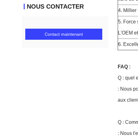
NOUS CONTACTER
4. Millie
5. Force
L'OEM et 
Contact maintenant
6. Excell
FAQ :
Q : quel 
: Nous po
aux clien
Q : Comme
: Nous t'