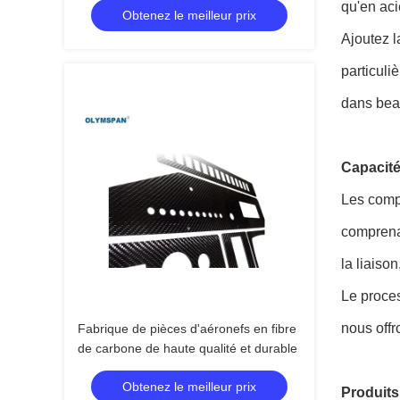
qu'en aci
Obtenez le meilleur prix
Ajoutez l
particuli
dans beau
Capacit
Les comp
comprenan
la liaiso
Le proces
nous offr
Fabrique de pièces d'aéronefs en fibre
de carbone de haute qualité et durable
Obtenez le meilleur prix
Produits