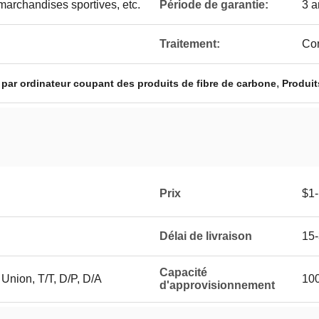
marchandises sportives, etc.
Période de garantie:
3 a
Traitement:
Con
,
r ordinateur coupant des produits de fibre de carbone
Produit
Prix
$1-
Délai de livraison
15-
Capacité
nion, T/T, D/P, D/A
100
d'approvisionnement