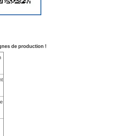
ignes de production !
n
nt
de