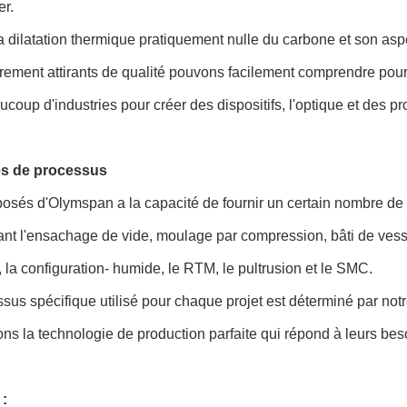
er.
a dilatation thermique pratiquement nulle du carbone et son aspe
èrement attirants de qualité pouvons facilement comprendre pourq
coup d'industries pour créer des dispositifs, l'optique et des p
és de processus
osés d'Olymspan a la capacité de fournir un certain nombre de
t l'ensachage de vide, moulage par compression, bâti de vessi
n, la configuration- humide, le RTM, le pultrusion et le SMC.
sus spécifique utilisé pour chaque projet est déterminé par not
ons la technologie de production parfaite qui répond à leurs beso
 :