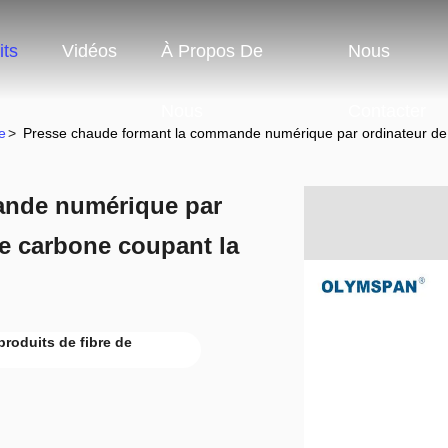
its
Vidéos
À Propos De
Nous
Nous
Contacter
e
>
Presse chaude formant la commande numérique par ordinateur de 
ande numérique par
de carbone coupant la
oduits de fibre de