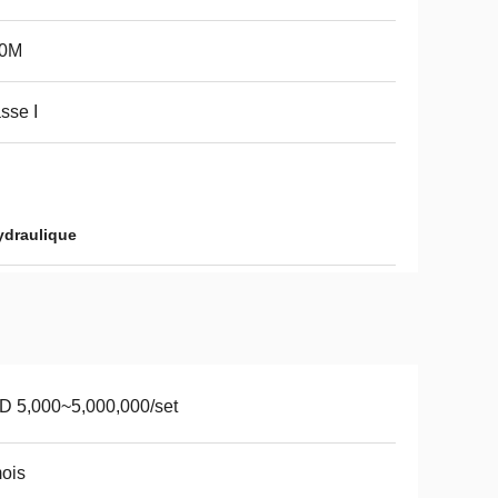
.0M
sse I
ydraulique
 5,000~5,000,000/set
ois