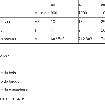
air
air
ai
Millimètre
900
1000
1
fficace
M3
10
18
2
t
T
7
9
1
n hors-tout
M
6×2.5×3
7×2.8×3
7×
ions :
rie du bois
rie de brique
rie du caoutchouc
trie alimentaire