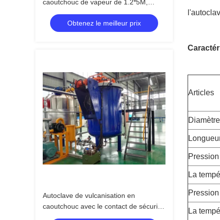
caoutchouc de vapeur de 1.2*5M,
l'autocla
pression hydraulique d'autoclave
Obtenez le meilleur prix
industriel
Caractér
Articles
Diamètre 
Longueur
Pression
La tempé
Pression 
Autoclave de vulcanisation en
caoutchouc avec le contact de sécurité,
La tempé
la pression à hautes températures et