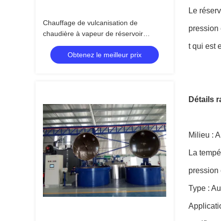
Le réserv
Chauffage de vulcanisation de
pression 
chaudière à vapeur de réservoir
d'autoclave/chauffage direct et indirect
t qui est
Obtenez le meilleur prix
chauffage électrique de vapeur
Détails r
Milieu : A
La tempér
pression 
Type : Au
Applicati