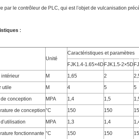
ve par le contrôleur de PLC, qui est l'objet de vulcanisation préc
istiques :
Caractéristiques et paramètres
Unité
FJK1.4-1.65×4D
FJK1.5-2×5D
FJ
intérieur
M
1,65
2
2,
 utile
M
4
5
5
 de conception
MPA
1,4
1,5
1,
rature de conception
°C
150
150
1
d'utilisation
MPA
1,3
1,4
1,
rature fonctionnante
°C
150
150
1