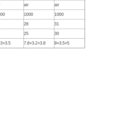
r
air
air
000
1000
1000
5
28
31
6
25
30
3×3.5
7.8×3.2×3.8
9×3.5×5