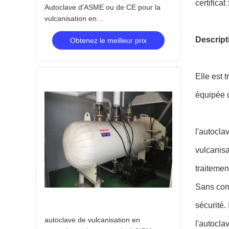
certifica
Autoclave d'ASME ou de CE pour la
vulcanisation en
caoutchouc/textile/câble et les
Descript
Obtenez le meilleur prix
industries de chimie
Elle est 
équipée d
l'autocla
vulcanisa
traitemen
Sans comp
sécurité.
autoclave de vulcanisation en
l'autocla