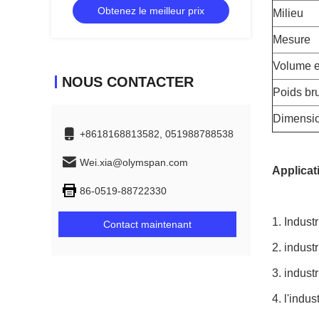
Obtenez le meilleur prix
basse de contrôle automatique
Milieu
Mesure
Volume e
NOUS CONTACTER
Poids bru
Dimensio
+8618168813582, 051988788538
Wei.xia@olymspan.com
Applicat
86-0519-88722330
1. Indust
Contact maintenant
2. indust
3. indust
4. l'indus