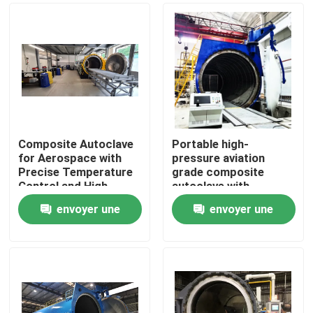
Composite Autoclave
Portable high-
for Aerospace with
pressure aviation
Precise Temperature
grade composite
Control and High-
autoclave with
Pressure Vessel for
advanced control
envoyer une
envoyer une
Consistent Curing
systems for UAV and
À la maison
aerospace
demande
demande
applications
Produits
Vidéos