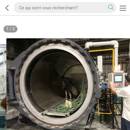
1
/
2