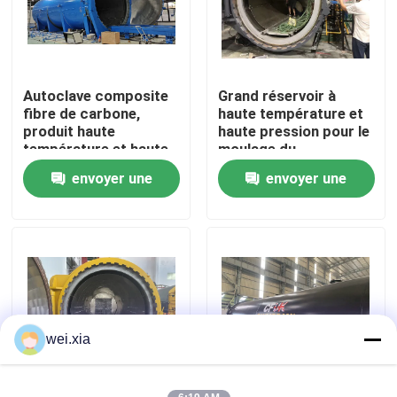
À propos de nous
Autoclave composite
Grand réservoir à
Visite de l'usine
fibre de carbone,
haute température et
produit haute
haute pression pour le
température et haute
moulage du
Contrôle de la qualité
pression, supporte la
durcissement à la
envoyer une
envoyer une
personnalisation,
fibre de carbone
système complet
demande
demande
Nous contacter
Nouvelles
Les affaires
wei.xia
Autoclave d'AAC