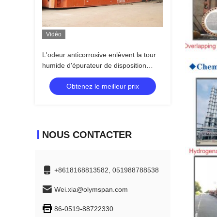
Vidéo
L'odeur anticorrosive enlèvent la tour
humide d'épurateur de disposition
chimique de colonne
Obtenez le meilleur prix
NOUS CONTACTER
+8618168813582, 051988788538
Wei.xia@olymspan.com
86-0519-88722330