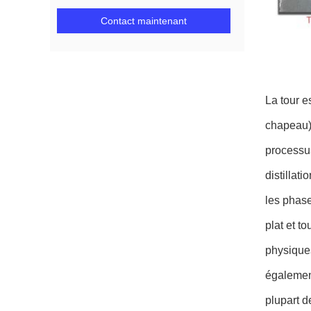
Contact maintenant
La tour e
chapeau) 
processus 
distillat
les phase
plat et t
physiques
également
plupart d