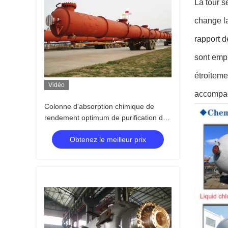
La tour s
change l
rapport de
sont empl
étroiteme
Vidéo
accompagn
Colonne d'absorption chimique de
rendement optimum de purification de
gaz résiduel de colonne
Obtenez le meilleur prix