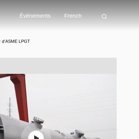
Événements
French
air d'ASME LPGT