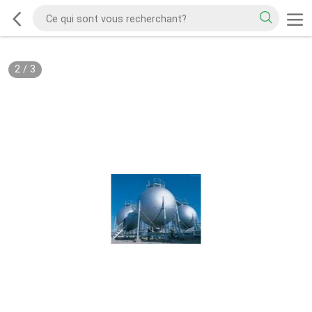
2
/
3