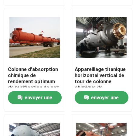
demande
demande
À propos de nous
Visite de l'usine
Contrôle de la qualité
Colonne d'absorption
Appareillage titanique
Nous contacter
chimique de
horizontal vertical de
rendement optimum
tour de colonne
de purification de gaz
chimique de
résiduel de colonne
personnalisation
Nouvelles
envoyer une
envoyer une
demande
demande
Les affaires
Autoclave d'AAC