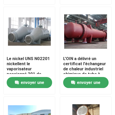
demande
demande
À propos de nous
Visite de l'usine
Contrôle de la qualité
Le nickel UNS N02201
L'OIN a délivré un
Nous contacter
nickellent le
certificat l'échangeur
vaporisateur
de chaleur industriel
passionné 201 de
chimique de tube à
concentrateur final
ailettes se rouillant
Nouvelles
envoyer une
envoyer une
chimique d'échangeur
non
de chaleur
demande
demande
Les affaires
Autoclave d'AAC