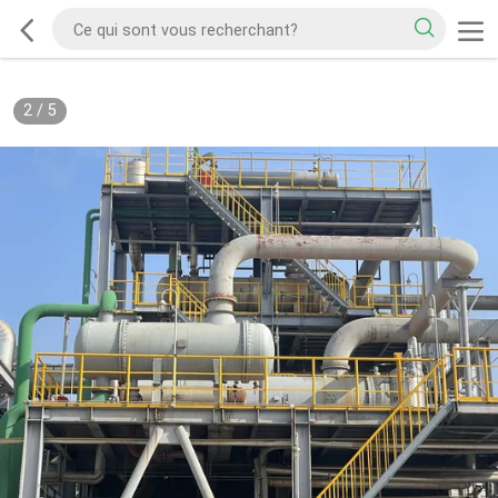
2
/
5