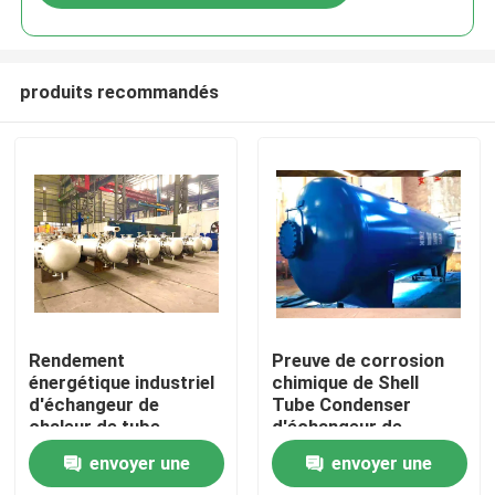
produits recommandés
À la maison
Rendement
Preuve de corrosion
énergétique industriel
chimique de Shell
d'échangeur de
Tube Condenser
Produits
chaleur de tube
d'échangeur de
d'acier inoxydable de
chaleur d'ASME
envoyer une
envoyer une
Stordworks
solides solubles
Vidéos