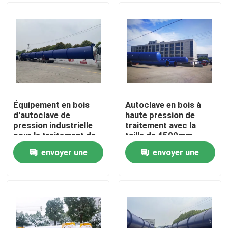
Équipement en bois
Autoclave en bois à
d'autoclave de
haute pression de
pression industrielle
traitement avec la
pour le traitement de
taille de 4500mm,
bois, Φ2m
appropriée au fluide
envoyer une
envoyer une
de CCA
À la maison
demande
demande
Produits
Vidéos