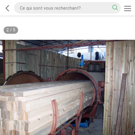
2
/
5