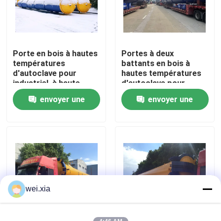
À propos de nous
Porte en bois à hautes
Portes à deux
Visite de l'usine
températures
battants en bois à
d'autoclave pour
hautes températures
industriel, à haute
d'autoclave pour
Contrôle de la qualité
pression en bois et de
industriel en bois,
envoyer une
envoyer une
haute qualité
Φ2.7mX22M
demande
demande
Nous contacter
Nouvelles
Les affaires
wei.xia
Autoclave d'AAC