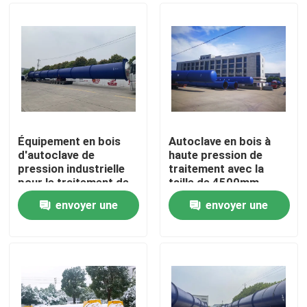
Équipement en bois
Autoclave en bois à
d'autoclave de
haute pression de
pression industrielle
traitement avec la
pour le traitement de
taille de 4500mm,
bois, Φ2m
appropriée au fluide
envoyer une
envoyer une
de CCA
À la maison
demande
demande
Produits
Vidéos