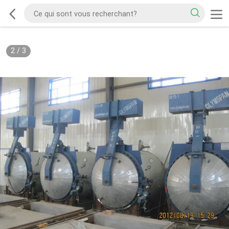
2
/
3