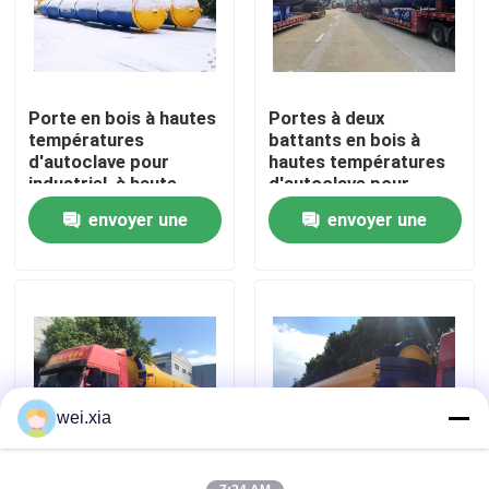
À propos de nous
Porte en bois à hautes
Portes à deux
Visite de l'usine
températures
battants en bois à
d'autoclave pour
hautes températures
industriel, à haute
d'autoclave pour
Contrôle de la qualité
pression en bois et de
industriel en bois,
envoyer une
envoyer une
haute qualité
Φ2.7mX22M
demande
demande
Nous contacter
Nouvelles
Les affaires
wei.xia
Autoclave d'AAC