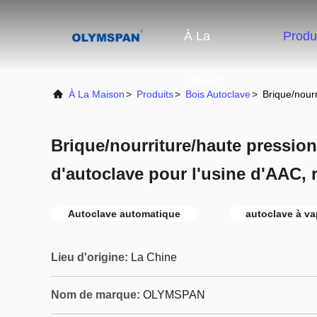
À La
Produ
Maison
À La Maison
>
Produits
>
Bois Autoclave
>
Brique/nour
Brique/nourriture/haute pression
d'autoclave pour l'usine d'AAC,
Autoclave automatique
autoclave à va
Lieu d'origine:
La Chine
Nom de marque:
OLYMSPAN