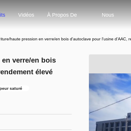
its
Vidéos
À Propos De
Nous
Nous
Contacter
riture/haute pression en verre/en bois d'autoclave pour l'usine d'AAC,
 en verre/en bois
 rendement élevé
peur saturé