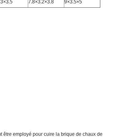
3×3.5
7.8×3.2×3.8
9×3.5×5
t être employé pour cuire la brique de chaux de