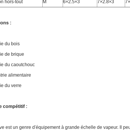
n hors-tout
M
6×2.5×3
7×2.8×3
7×
ions :
rie du bois
rie de brique
rie du caoutchouc
strie alimentaire
rie du verre
 compétitif :
ve est un genre d'équipement à grande échelle de vapeur. Il peu