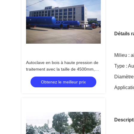
Détails r
Milieu : a
Autoclave en bois à haute pression de
Type : Au
traitement avec la taille de 4500mm,
appropriée au fluide de CCA
Diamètre 
Obtenez le meilleur prix
Applicati
Descript