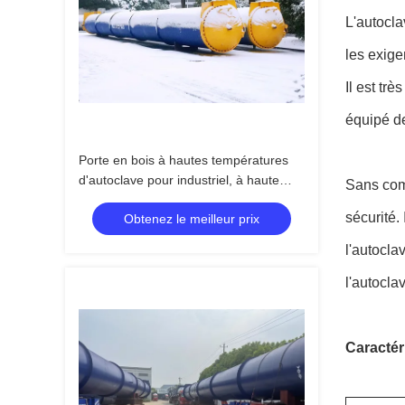
L'autocla
les exige
Il est trè
équipé de
Porte en bois à hautes températures
d'autoclave pour industriel, à haute
Sans comp
pression en bois et de haute qualité
sécurité.
Obtenez le meilleur prix
l'autocla
l'autocla
Caractér