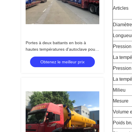
Articles
Diamètre 
Longueur
Portes à deux battants en bois à
Pression
hautes températures d'autoclave pour
industriel en bois, Φ2.7mX22M
La tempé
Obtenez le meilleur prix
Pression 
La tempé
Milieu
Mesure
Volume e
Poids bru