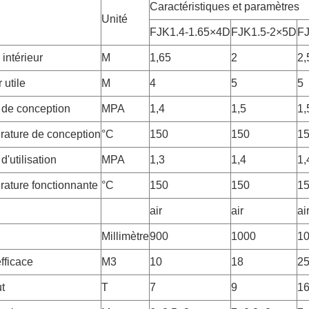
Caractéristiques et paramètres
Unité
FJK1.4-1.65×4D
FJK1.5-2×5D
FJ
intérieur
M
1,65
2
2,
 utile
M
4
5
5
 de conception
MPA
1,4
1,5
1,
rature de conception
°C
150
150
1
d'utilisation
MPA
1,3
1,4
1,
rature fonctionnante
°C
150
150
1
air
air
ai
Millimètre
900
1000
1
fficace
M3
10
18
2
t
T
7
9
1