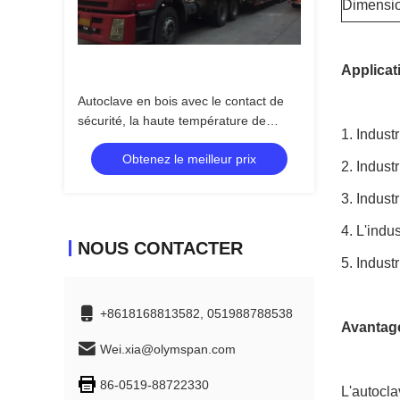
Dimensio
Applicat
Autoclave en bois avec le contact de
sécurité, la haute température de
1. Indust
contrôle automatique et la haute
Obtenez le meilleur prix
pression
2. Indust
3. Indust
4. L'indu
NOUS CONTACTER
5. Indust
+8618168813582, 051988788538
Avantage
Wei.xia@olymspan.com
86-0519-88722330
L'autocla