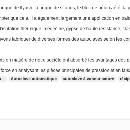
 brique de flyash, la brique de scories, le bloc de béton aéré, la 
ter que cela, il a également largement une application en trait
d'isolation thermique, médecine, gypse de haute résistance, classa
ons fabriquer de diverses formes des autoclaves selon les cond
ts en matière de notre société ont absorbé les avantages des pr
 force en analysant les pièces principales de pression et en faisa
es：
Autoclave automatique
autoclave à vapeur saturé
récip