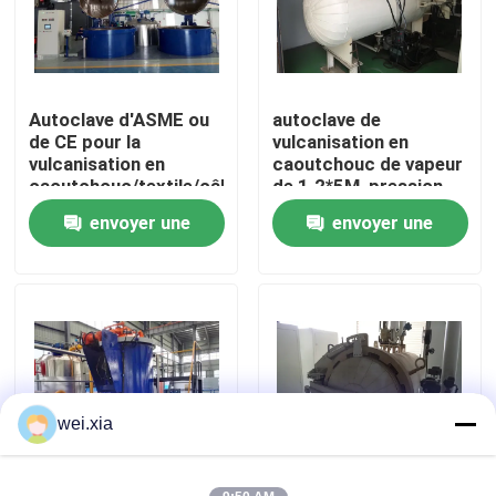
À propos de nous
Autoclave d'ASME ou
autoclave de
Visite de l'usine
de CE pour la
vulcanisation en
vulcanisation en
caoutchouc de vapeur
caoutchouc/textile/câble
de 1.2*5M, pression
Contrôle de la qualité
et les industries de
hydraulique
envoyer une
envoyer une
chimie
d'autoclave industriel
demande
demande
Nous contacter
Nouvelles
Les affaires
wei.xia
Autoclave d'AAC