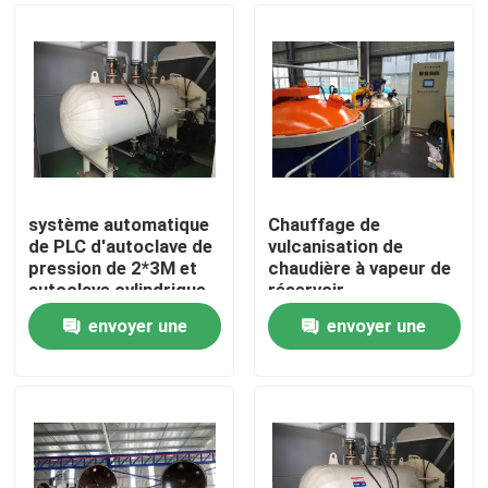
système automatique
Chauffage de
de PLC d'autoclave de
vulcanisation de
pression de 2*3M et
chaudière à vapeur de
autoclave cylindrique
réservoir
et simple en verre de
d'autoclave/chauffage
envoyer une
envoyer une
structure de tambour
direct et indirect
À la maison
chauffage électrique
demande
demande
de vapeur
Produits
Vidéos