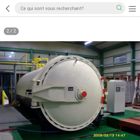
2
/
2