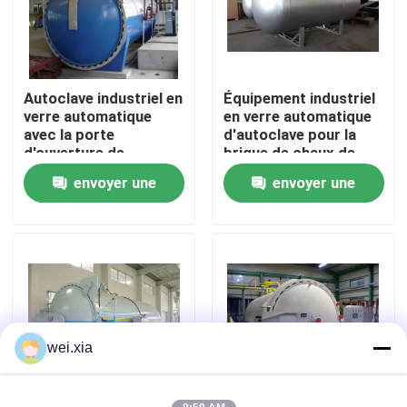
À propos de nous
Autoclave industriel en
Équipement industriel
Visite de l'usine
verre automatique
en verre automatique
avec la porte
d'autoclave pour la
d'ouverture de
brique de chaux de
Contrôle de la qualité
pression hydraulique
sable de vapeur
envoyer une
envoyer une
demande
demande
Nous contacter
Nouvelles
Les affaires
wei.xia
Autoclave d'AAC