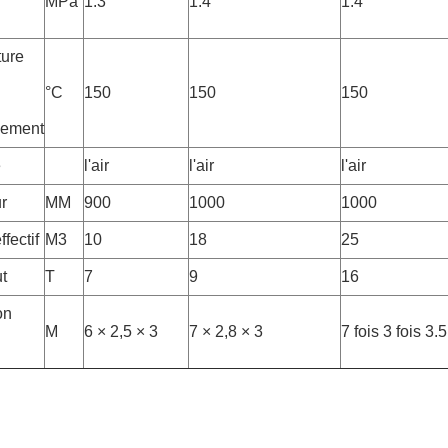
MPa
1.3
1.4
1.4
ure
°C
150
150
150
nement
e
l'air
l'air
l'air
r
MM
900
1000
1000
fectif
M3
10
18
25
t
T
7
9
16
on
M
6 × 2,5 × 3
7 × 2,8 × 3
7 fois 3 fois 3.5