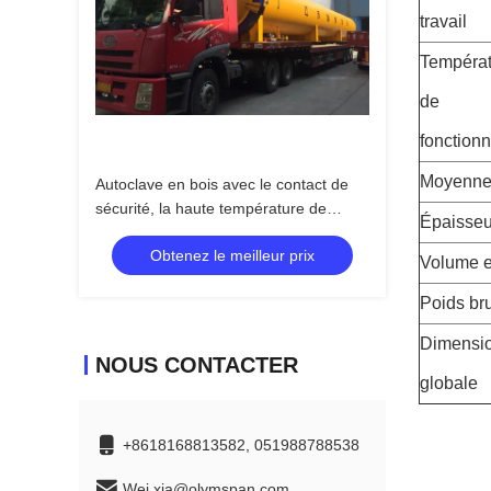
travail
Températ
de
fonction
Moyenn
Autoclave en bois avec le contact de
sécurité, la haute température de
Épaisseu
contrôle automatique et la haute
Obtenez le meilleur prix
pression
Volume ef
Poids bru
Dimensi
NOUS CONTACTER
globale
+8618168813582, 051988788538
Wei.xia@olymspan.com