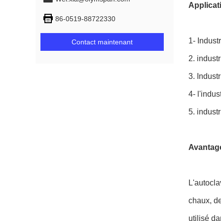
Applicat
86-0519-88722330
1- Indust
Contact maintenant
2. indust
3. Indust
4- l'indus
5. indust
Avantage
L'autocla
chaux, de
utilisé d