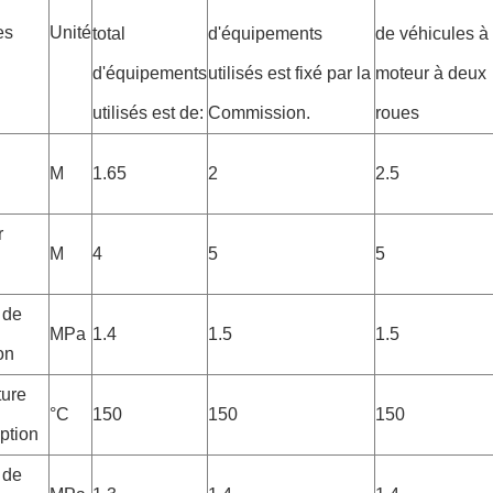
es
Unité
total
d'équipements
de véhicules à
d'équipements
utilisés est fixé par la
moteur à deux
utilisés est de:
Commission.
roues
M
1.65
2
2.5
r
M
4
5
5
 de
MPa
1.4
1.5
1.5
on
ure
°C
150
150
150
ption
 de