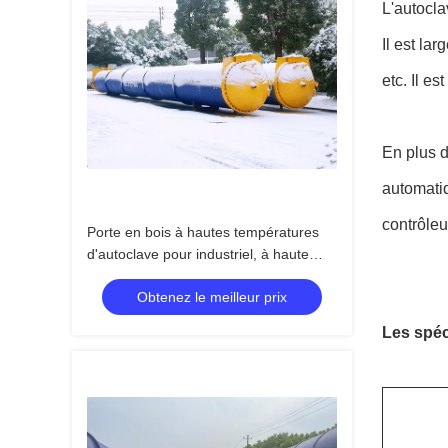
L'autocla
Il est la
etc. Il e
En plus d
automatiq
contrôleu
Porte en bois à hautes températures
d'autoclave pour industriel, à haute
pression en bois et de haute qualité
Obtenez le meilleur prix
Les spéc