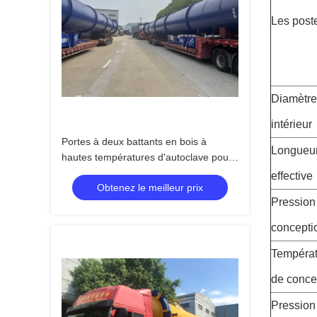
Les post
Diamètre
intérieur
Portes à deux battants en bois à
Longueu
hautes températures d'autoclave pour
industriel en bois, Φ2.7mX22M
effective
Obtenez le meilleur prix
Pression
concepti
Températ
de conce
Pression