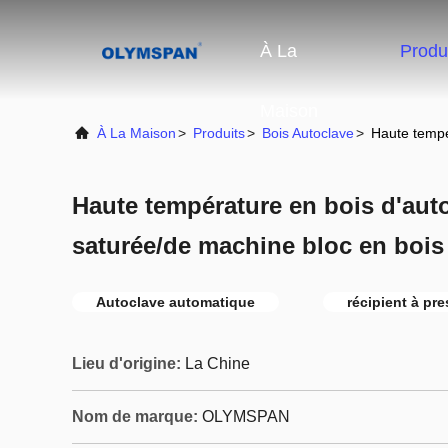
À La
Produ
Maison
À La Maison
>
Produits
>
Bois Autoclave
>
Haute tempé
Haute température en bois d'aut
saturée/de machine bloc en bois
Autoclave automatique
récipient à pr
Lieu d'origine:
La Chine
Nom de marque:
OLYMSPAN