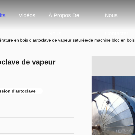
its
Vidéos
À Propos De
Nous
Nous
Contacter
rature en bois d'autoclave de vapeur saturée/de machine bloc en bois
oclave de vapeur
ession d'autoclave