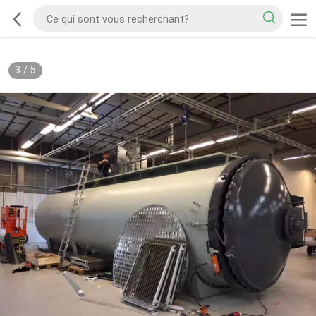
3
/
5