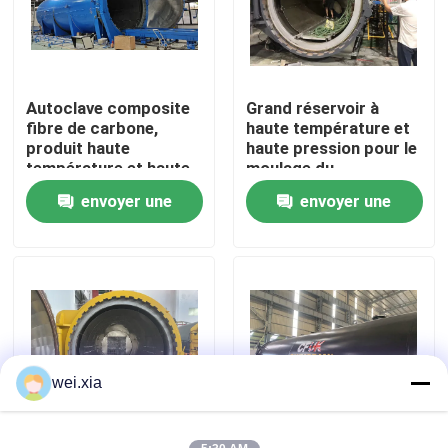
À propos de nous
Autoclave composite
Grand réservoir à
Visite de l'usine
fibre de carbone,
haute température et
produit haute
haute pression pour le
température et haute
moulage du
Contrôle de la qualité
pression, supporte la
durcissement à la
envoyer une
envoyer une
personnalisation,
fibre de carbone
système complet
demande
demande
Nous contacter
Nouvelles
Les affaires
wei.xia
Autoclave d'AAC