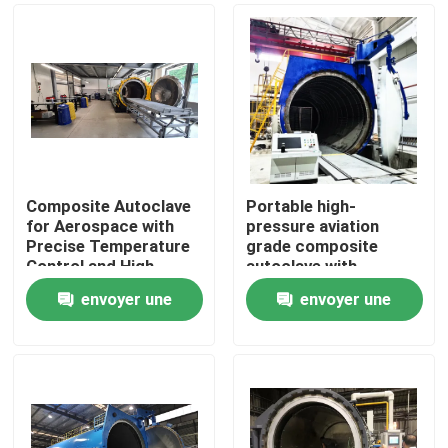
Composite Autoclave
Portable high-
for Aerospace with
pressure aviation
Precise Temperature
grade composite
Control and High-
autoclave with
Pressure Vessel for
advanced control
envoyer une
envoyer une
Consistent Curing
systems for UAV and
À la maison
aerospace
demande
demande
applications
Produits
Vidéos