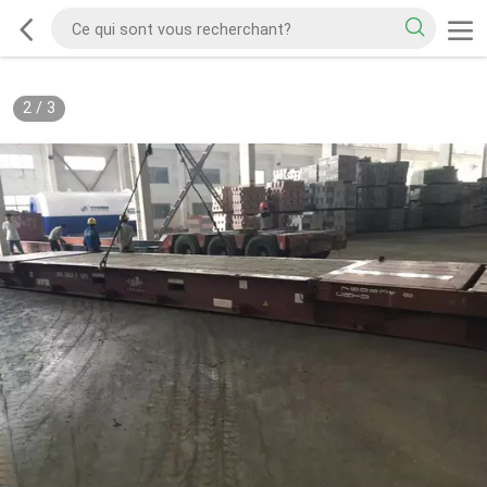
2
/
3