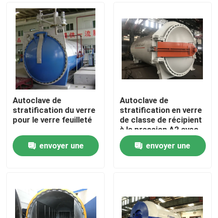
Autoclave de
Autoclave de
stratification du verre
stratification en verre
pour le verre feuilleté
de classe de récipient
à la pression A2 avec
la surveillance en
envoyer une
envoyer une
temps réel de données
À la maison
demande
demande
Produits
Vidéos