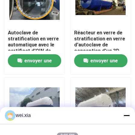
À propos de nous
Autoclave de
Réacteur en verre de
Visite de l'usine
stratification en verre
stratification en verre
automatique avec le
d'autoclave de
certificat d'OIN de
conception d'ug 3D,
Contrôle de la qualité
timbre d'ASME U ou le
analyse par éléments
envoyer une
envoyer une
certificat de la CE
finis d'ANSYS
demande
demande
Nous contacter
Nouvelles
Les affaires
wei.xia
Autoclave d'AAC