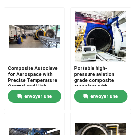
Composite Autoclave
Portable high-
for Aerospace with
pressure aviation
Precise Temperature
grade composite
Control and High-
autoclave with
Pressure Vessel for
advanced control
À la maison
envoyer une
envoyer une
Consistent Curing
systems for UAV and
aerospace
demande
demande
applications
Produits
Vidéos