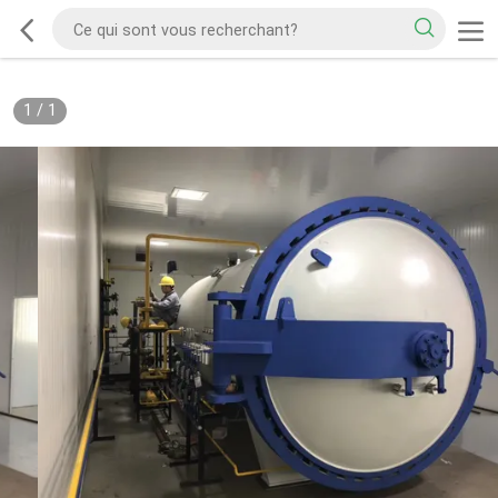
1
/
1