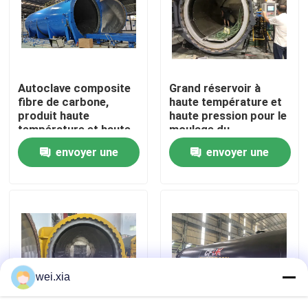
À propos de nous
Visite de l'usine
Autoclave composite
Grand réservoir à
fibre de carbone,
haute température et
produit haute
haute pression pour le
Contrôle de la qualité
température et haute
moulage du
pression, supporte la
durcissement à la
envoyer une
envoyer une
personnalisation,
fibre de carbone
Nous contacter
système complet
demande
demande
Nouvelles
Les affaires
wei.xia
Autoclave d'AAC