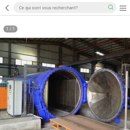
1
/
1