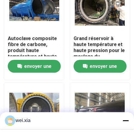
À propos de nous
Visite de l'usine
Autoclave composite
Grand réservoir à
fibre de carbone,
haute température et
produit haute
haute pression pour le
Contrôle de la qualité
température et haute
moulage du
pression, supporte la
durcissement à la
envoyer une
envoyer une
personnalisation,
fibre de carbone
Nous contacter
système complet
demande
demande
Nouvelles
Les affaires
wei.xia
Autoclave d'AAC