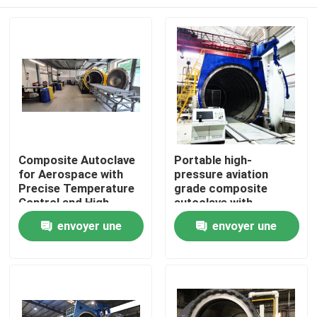
Composite Autoclave
Portable high-
for Aerospace with
pressure aviation
Precise Temperature
grade composite
Control and High-
autoclave with
Pressure Vessel for
advanced control
À la maison
envoyer une
envoyer une
Consistent Curing
systems for UAV and
aerospace
demande
demande
applications
Produits
Vidéos