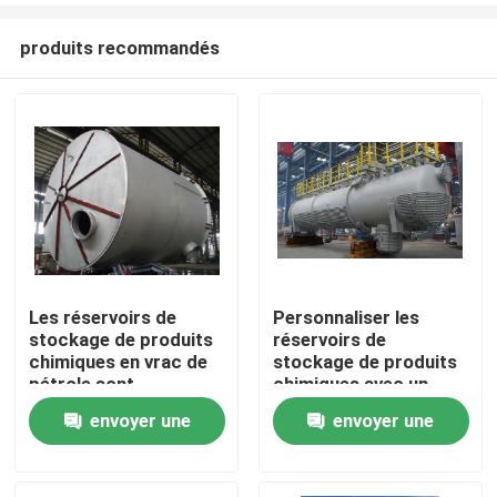
produits recommandés
Les réservoirs de
Personnaliser les
stockage de produits
réservoirs de
À la maison
chimiques en vrac de
stockage de produits
pétrole sont
chimiques avec un
personnalisés à 50
tuyau de traçage de la
envoyer une
envoyer une
Produits
litres.
chaleur
demande
demande
Vidéos