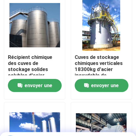
À propos de nous
Visite de l'usine
Contrôle de la qualité
Récipient chimique
Cuves de stockage
des cuves de
chimiques verticales
stockage solides
18300kg d'acier
Nous contacter
solubles d'acier
inoxydable de
inoxydable d'ASME
personnalisation
envoyer une
envoyer une
50-30000liter
Nouvelles
demande
demande
Les affaires
Autoclave d'AAC