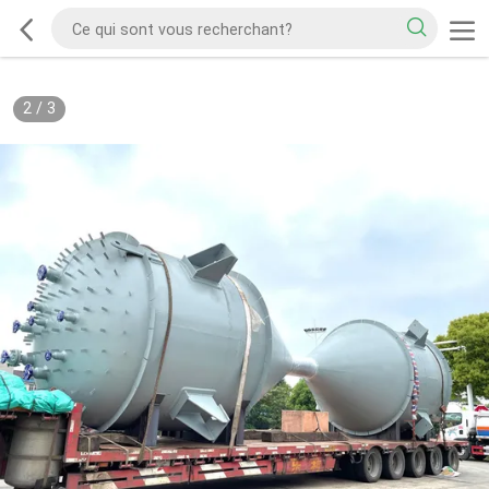
2
/
3