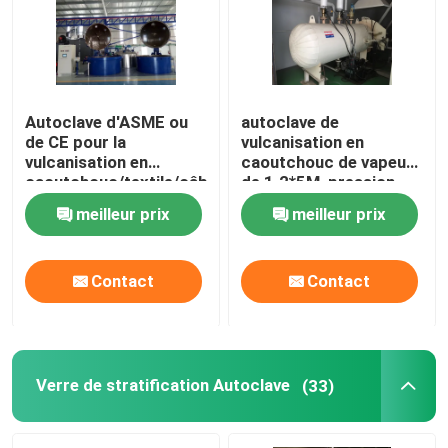
À propos de nous
Visite de l'usine
Autoclave d'ASME ou
autoclave de
de CE pour la
vulcanisation en
vulcanisation en
caoutchouc de vapeur
caoutchouc/textile/câble
de 1.2*5M, pression
Contrôle de la qualité
et les industries de
hydraulique d'autoclave
meilleur prix
meilleur prix
chimie
industriel
Nous contacter
Contact
Contact
Nouvelles
Les affaires
Verre de stratification Autoclave
(33)
Autoclave d'AAC