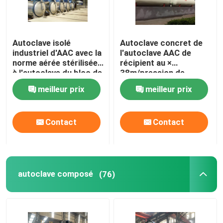
Autoclave isolé
Autoclave concret de
industriel d'AAC avec la
l'autoclave AAC de
norme aérée stérilisée
récipient au ×
à l'autoclave du bloc de
38m/pression de
béton ASME
l'autoclave Φ2.68 de la
meilleur prix
meilleur prix
brique de vapeur de
large échelle/AAC
Contact
Contact
autoclave composé
(76)