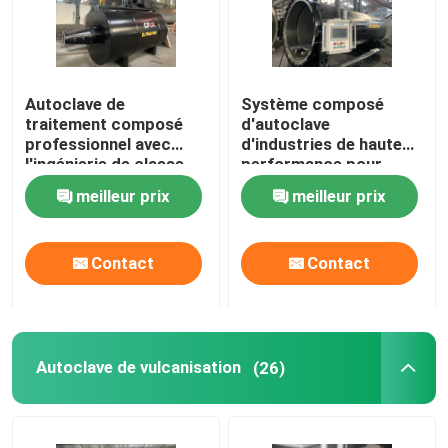
Autoclave de
Système composé
traitement composé
d'autoclave
professionnel avec
d'industries de haute
l'ingénierie de classe
performance pour
du monde et la
matériaux
meilleur prix
meilleur prix
conception de système
aérospatiaux/militaires
unique
Contact
Contact
À la maison
Autoclave de vulcanisation
(26)
Produits
Vidéos