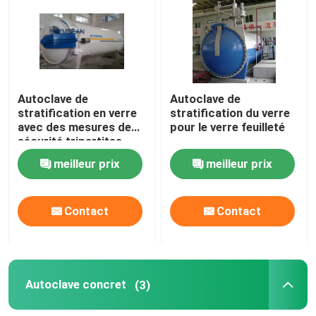
autoclave composé
Autoclave de vulcanisation
Autoclave de
Autoclave de
stratification en verre
stratification du verre
Verre de stratification Autoclave
avec des mesures de
pour le verre feuilleté
sécurité tripartites
meilleur prix
meilleur prix
Autoclave concret
Contact
Contact
autoclave industriel
Bois Autoclave
Autoclave concret
(3)
Produits de fibre de carbone