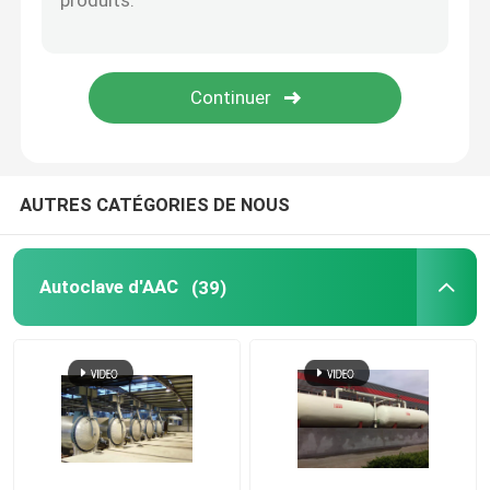
Pièces composées de carbone
Récipients à pression chimiques
Échangeur de chaleur chimique
AUTRES CATÉGORIES DE NOUS
Huile ont tiré des chaudières à vapeur
Autoclave d'AAC
(39)
Colonne chimique
Cuves de stockage chimiques