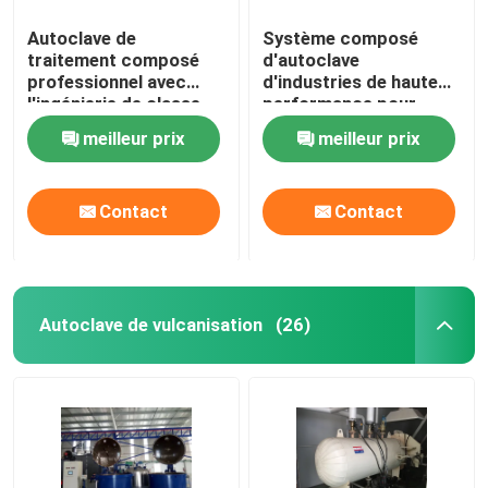
Autoclave de
Système composé
traitement composé
d'autoclave
professionnel avec
d'industries de haute
l'ingénierie de classe
performance pour
du monde et la
matériaux
meilleur prix
meilleur prix
conception de système
aérospatiaux/militaires
unique
Contact
Contact
Autoclave de vulcanisation
(26)