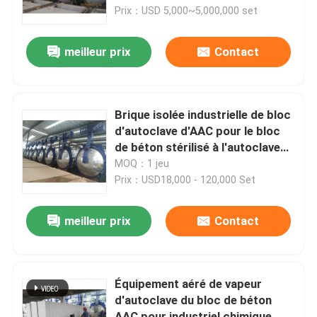
Prix：USD 5,000~5,000,000 set
À propos de nous
meilleur prix
Contact
Visite de l'usine
Brique isolée industrielle de bloc
Contrôle de la qualité
d'autoclave d'AAC pour le bloc
de béton stérilisé à l'autoclave
aéré
MOQ：1 jeu
Nous contacter
Prix：USD18,000 - 120,000 Set
Nouvelles
meilleur prix
Contact
Les affaires
Équipement aéré de vapeur
d'autoclave du bloc de béton
Autoclave d'AAC
AAC pour industriel chimique