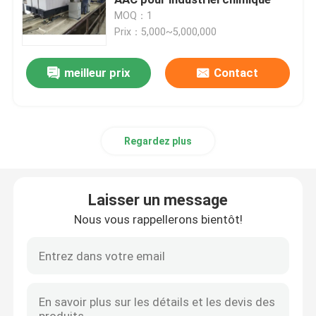
MOQ：1
Prix：5,000~5,000,000
autoclave composé
meilleur prix
Contact
Autoclave de vulcanisation
Verre de stratification Autoclave
Regardez plus
Autoclave concret
Laisser un message
autoclave industriel
Nous vous rappellerons bientôt!
Bois Autoclave
Produits de fibre de carbone