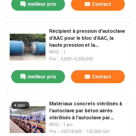
meilleur prix
Contact
Récipient à pression d'autoclave
d'AAC pour le bloc d'AAC, la
haute pression et la
température, taille 2.68MX38M
MOQ：1
Prix：5,000~5,000,000
meilleur prix
Contact
Matériaux concrets stérilisés à
l'autoclave par béton aérés
stérilisés à l'autoclave par
autoclave d'immeuble de brique
MOQ：1 jeu
de bloc d'autoclave d'AAC
Prix：USD18,000 - 120,000 Set