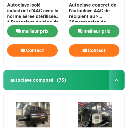
Autoclave isolé
Autoclave concret de
industriel d'AAC avec la
l'autoclave AAC de
norme aérée stérilisée
récipient au ×
à l'autoclave du bloc de
38m/pression de
béton ASME
l'autoclave Φ2.68 de la
meilleur prix
meilleur prix
brique de vapeur de
large échelle/AAC
Contact
Contact
autoclave composé
(75)