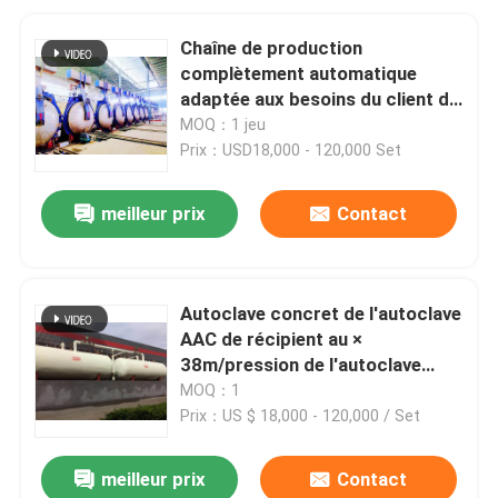
Chaîne de production
complètement automatique
adaptée aux besoins du client de
matériaux de construction
MOQ：1 jeu
d'autoclave de sable pour le bois
Prix：USD18,000 - 120,000 Set
meilleur prix
Contact
Autoclave concret de l'autoclave
AAC de récipient au ×
38m/pression de l'autoclave
Φ2.68 de la brique de vapeur de
MOQ：1
large échelle/AAC
Prix：US $ 18,000 - 120,000 / Set
meilleur prix
Contact