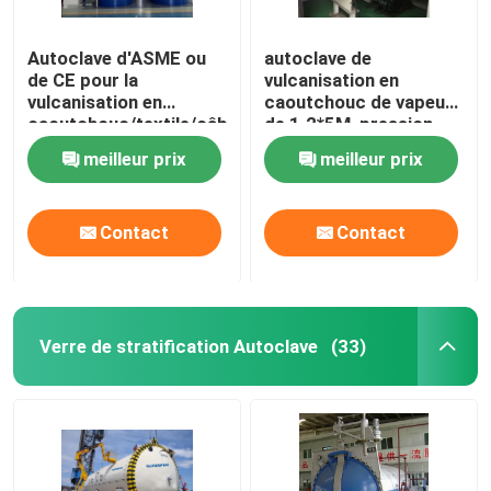
Autoclave d'ASME ou
autoclave de
de CE pour la
vulcanisation en
vulcanisation en
caoutchouc de vapeur
caoutchouc/textile/câble
de 1.2*5M, pression
et les industries de
hydraulique d'autoclave
meilleur prix
meilleur prix
chimie
industriel
Contact
Contact
Verre de stratification Autoclave
(33)