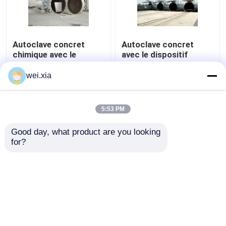
Autoclave concret
Autoclave concret
chimique avec le
avec le dispositif
contrôle de PLC et la
d'alarme et le contact
porte de pression
de sécurité sains
wei.xia
hydraulique
légers
meilleur prix
meilleur prix
5:53 PM
Contact
Contact
Good day, what product are you looking 
for?
Regardez plus
Aperçu
Au sujet de nous
Contactez-nous
Desktop Site
Plan du site