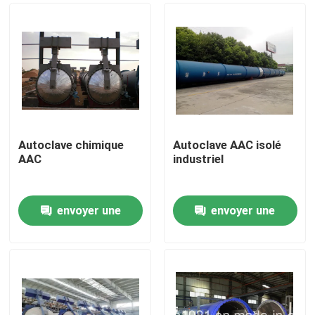
Autoclave chimique
Autoclave AAC isolé
AAC
industriel
envoyer une
envoyer une
À la maison
demande
demande
Produits
Vidéos