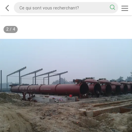
2
/
4