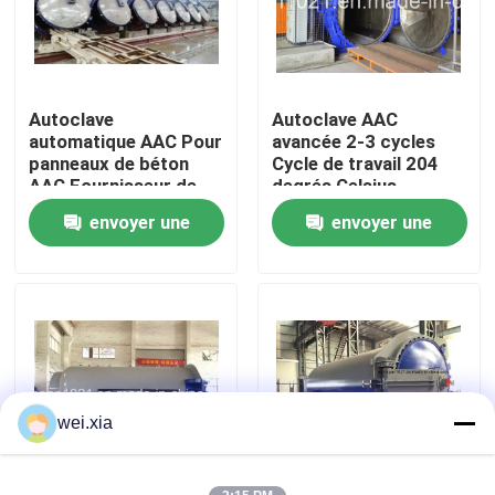
À propos de nous
Autoclave
Autoclave AAC
Visite de l'usine
automatique AAC Pour
avancée 2-3 cycles
panneaux de béton
Cycle de travail 204
AAC Fournisseur de
degrés Celsius
Contrôle de la qualité
services de
Température de
envoyer une
envoyer une
production
conception
demande
demande
Nous contacter
Nouvelles
Les affaires
wei.xia
Autoclave d'AAC