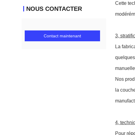
Cette tec
NOUS CONTACTER
modérém
3, strati
Contact maintenant
La fabric
quelques 
manuelle 
Nos produ
la couche
manufactu
4, techni
Pour répo