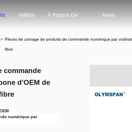
its
Vidéos
À Propos De
Nous
Nous
Contacter
>
Pièces de usinage de produits de commande numérique par ordinat
fibre
 de commande
rbone d'OEM de
fibre
d'OEM
ande numérique par