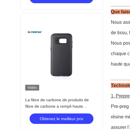
Que fai
Nous assu
de tissu,
Nous poss
chaque cl
haute qua
Technolo
Vidéo
1, Prepr
La fibre de carbone de produits de
fibre de carbone a rempli haute
Pre-preg 
température de produits
résine mé
Obtenez le meilleur prix
assurer l