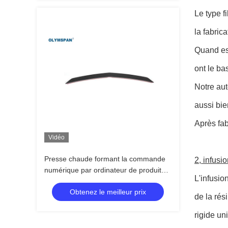
Le type f
la fabric
Quand est
ont le ba
Notre aut
aussi bie
Après fab
Vidéo
Presse chaude formant la commande
2, infusi
numérique par ordinateur de produits
L'infusio
de fibre de carbone coupant la
Obtenez le meilleur prix
conception d'OEM
de la rés
rigide uni