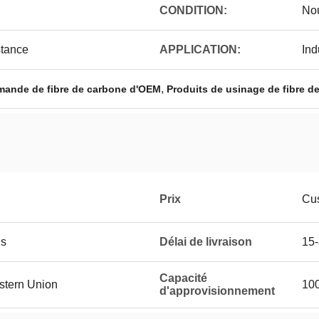
CONDITION:
No
stance
APPLICATION:
Ind
,
mmande de fibre de carbone d'OEM
Produits de usinage de fibre 
Prix
Cus
is
Délai de livraison
15-
Capacité
estern Union
10
d'approvisionnement