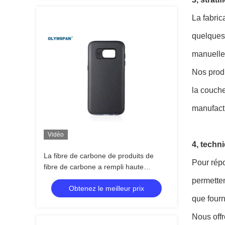
La fabric
quelques 
manuelle 
Nos produ
la couche
manufactu
Vidéo
4, techn
La fibre de carbone de produits de
Pour répo
fibre de carbone a rempli haute
température de produits
permetten
Obtenez le meilleur prix
que fourn
Nous offr