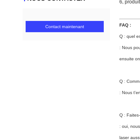
6, produi
FAQ :
Contact maintenant
Q : quel e
: Nous pou
ensuite on
Q : Commen
: Nous t'e
Q : Faites
: oui, nou
laser auss