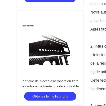
ont le ba
Notre aut
aussi bie
Après fab
2, infusi
L'infusio
de la rés
rigide uni
Cette tec
Fabrique de pièces d'aéronefs en fibre
de carbone de haute qualité et durable
modérém
Obtenez le meilleur prix
3, strati