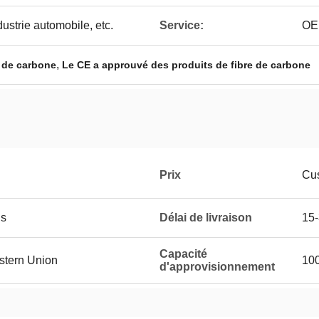
dustrie automobile, etc.
Service:
OE
,
e de carbone
Le CE a approuvé des produits de fibre de carbone
Prix
Cus
is
Délai de livraison
15-
Capacité
estern Union
10
d'approvisionnement