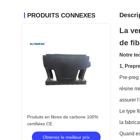
Descri
PRODUITS CONNEXES
La ve
de fi
Notre te
1, Prepr
Pre-preg 
résine mé
assurer l
Le type f
Produits en fibres de carbone 100%
la fabric
certifiées CE
Quand est
Obtenez le meilleur prix