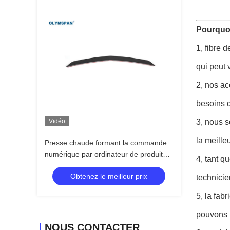
Pourquoi
1, fibre 
qui peut 
2, nos ac
besoins d
Vidéo
3, nous s
la meille
Presse chaude formant la commande
numérique par ordinateur de produits
4, tant q
de fibre de carbone coupant la
Obtenez le meilleur prix
conception d'OEM
technicie
5, la fab
pouvons 
NOUS CONTACTER