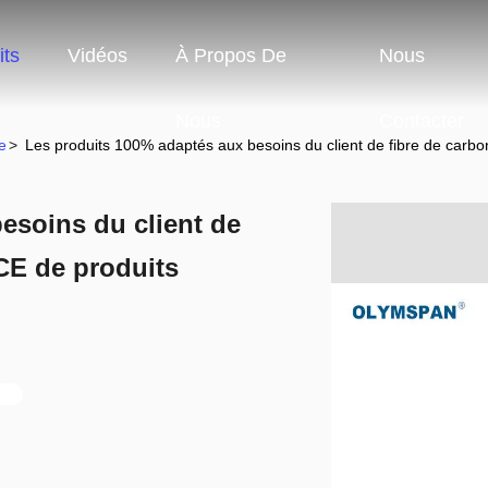
its
Vidéos
À Propos De
Nous
Nous
Contacter
e
>
Les produits 100% adaptés aux besoins du client de fibre de carbo
esoins du client de
 CE de produits