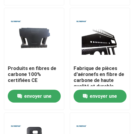
demande
demande
À propos de nous
Visite de l'usine
Contrôle de la qualité
Produits en fibres de
Fabrique de pièces
Nous contacter
carbone 100%
d'aéronefs en fibre de
certifiées CE
carbone de haute
qualité et durable
Nouvelles
envoyer une
envoyer une
demande
demande
Les affaires
Autoclave d'AAC