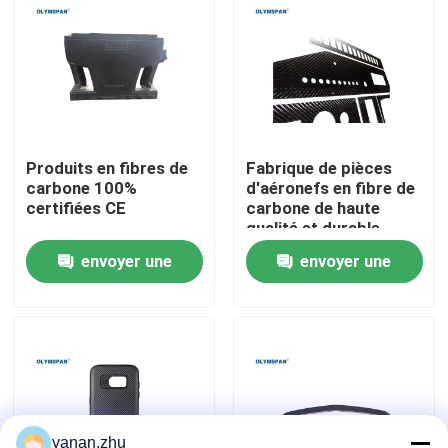
À propos de nous
Visite de l'usine
Produits en fibres de
Fabrique de pièces
Contrôle de la qualité
carbone 100%
d'aéronefs en fibre de
certifiées CE
carbone de haute
qualité et durable
Nous contacter
envoyer une
envoyer une
demande
demande
Nouvelles
Les affaires
Autoclave d'AAC
yanan.zhu