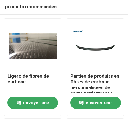
produits recommandés
Ligero de fibres de
Parties de produits en
carbone
fibres de carbone
personnalisées de
À la maison
haute performance
pour les industries
envoyer une
envoyer une
médicale et
Produits
automobile
demande
demande
Vidéos