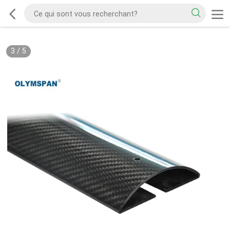
3
/
5