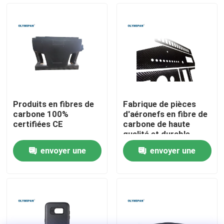
À propos de nous
Visite de l'usine
Contrôle de la qualité
Produits en fibres de
Fabrique de pièces
carbone 100%
d'aéronefs en fibre de
Nous contacter
certifiées CE
carbone de haute
qualité et durable
envoyer une
envoyer une
Nouvelles
demande
demande
Les affaires
Autoclave d'AAC