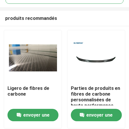
produits recommandés
Ligero de fibres de
Parties de produits en
À la maison
carbone
fibres de carbone
personnalisées de
haute performance
Produits
pour les industries
envoyer une
envoyer une
médicale et
automobile
demande
demande
Vidéos