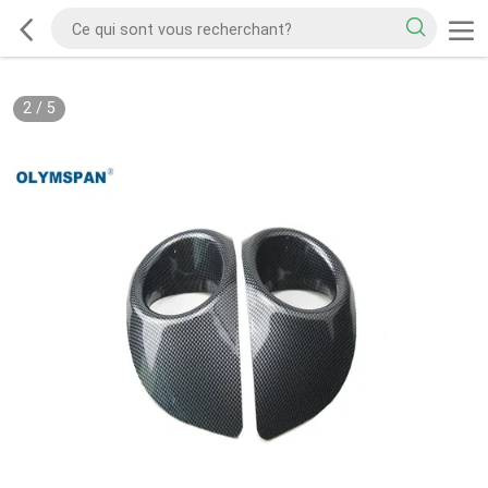
2
/
5