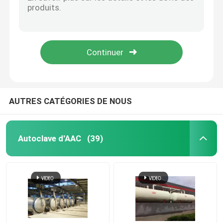
Le rôle important et les cas d'application de l'autoclave composite dans le traitement des métaux
Analyse du principe de fonctionnement et du champ d'application de l'autoclave composite
autoclave composé
Autoclave de stratification en verre de vapeur à grande échelle/machine automatique Φ3.2m de Clave
Autoclave en verre en caoutchouc en bois aéré de bloc de béton pour l'usine Φ3m de bloc d'Aac
Autoclave de vulcanisation
Porte en verre industrielle à hautes températures d'autoclave de brique de Flyash, Φ3.2m 150°C
Verre de stratification Autoclave
AUTRES CATÉGORIES DE NOUS
Autoclave concret
Autoclave d'AAC
(39)
autoclave industriel
Bois Autoclave
Produits de fibre de carbone