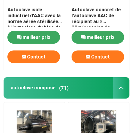
Autoclave isolé
Autoclave concret de
Pièces composées de carbone
industriel d'AAC avec la
l'autoclave AAC de
norme aérée stérilisée
récipient au ×
à l'autoclave du bloc de
38m/pression de
Récipients à pression chimiques
béton ASME
l'autoclave Φ2.68 de la
meilleur prix
meilleur prix
brique de vapeur de
large échelle/AAC
Échangeur de chaleur chimique
Contact
Contact
Huile ont tiré des chaudières à vapeur
autoclave composé
(71)
Colonne chimique
Cuves de stockage chimiques