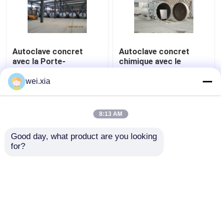
Autoclave concret
Autoclave concret
avec la Porte-
chimique avec le
ouverture de pression
contrôle de PLC et la
hydraulique et le
porte de pression
wei.xia
contact de sécurité
hydraulique
meilleur prix
meilleur prix
8:13 AM
Contact
Contact
Good day, what product are you looking 
for?
Regardez plus
Aperçu
Au sujet de nous
Contactez-nous
Desktop Site