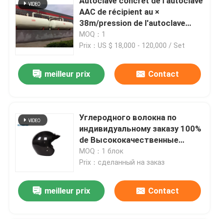
Autoclave concret de l'autoclave
AAC de récipient au ×
38m/pression de l'autoclave
Φ2.68 de la brique de vapeur de
MOQ：1
large échelle/AAC
Prix：US $ 18,000 - 120,000 / Set
meilleur prix
Contact
Углеродного волокна по
индивидуальному заказу 100%
de Высококачественные
аксессуары для ортезов из
MOQ：1 блок
Prix：сделанный на заказ
meilleur prix
Contact