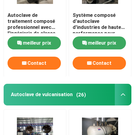
Autoclave de
Système composé
traitement composé
d'autoclave
professionnel avec
d'industries de haute
l'ingénierie de classe
performance pour
du monde et la
matériaux
meilleur prix
meilleur prix
conception de système
aérospatiaux/militaires
unique
Contact
Contact
Autoclave de vulcanisation
(26)