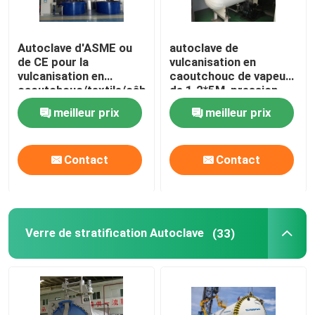
Autoclave d'ASME ou
autoclave de
de CE pour la
vulcanisation en
vulcanisation en
caoutchouc de vapeur
caoutchouc/textile/câble
de 1.2*5M, pression
et les industries de
hydraulique d'autoclave
meilleur prix
meilleur prix
chimie
industriel
Contact
Contact
Verre de stratification Autoclave
(33)