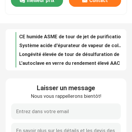
meilleur prix
Contact
navire revêtu chimique de réaction d'acier inoxydable de récipients à pression de 1000L 2000L
navire chimique de réaction d'acier inoxydable de récipients à pression de 100L 8bar 50cbm
À propos de nous
Réacteur remué continu chimique de récipients à pression de WHGCM 500L 1000L 3000L 5000L
Industrie chimique industrielle économiseuse d'énergie de Shell And Tube Condenser For d'échangeur de chaleur
Visite de l'usine
CE humide ASME de tour de jet de purification d'épurateur de traitement de gaz résiduel de déchets industriels
Système acide d'épurateur de vapeur de colonne d'absorption d'épurateur d'air d'ASME LPGT
Contrôle de la qualité
Longévité élevée de tour de désulfuration de tour de refroidissement de Frp de cheminée de conduit de conduite
L'autoclave en verre du rendement élevé AAC a aéré le bloc de béton, la pression 1.5Mpa
Récipient à pression d'autoclave d'AAC pour le bloc, la haute température et la pression de l'usine AAC d'AAC
Nous contacter
Brique/caoutchouc/nourriture/autoclave industriel en verre pour l'usine d'AAC, léger
Laisser un message
Grand réservoir à haute température et haute pression pour le moulage du durcissement à la fibre de carbone
Nouvelles
Nous vous rappellerons bientôt!
Autoclave composite en céramique composite en tôle polymère PE
Autoclave composite à ouverture de porte hydraulique, boîte de voyage en fibre de carbone
Les affaires
Personnalisation chimique Shell d'échangeur de chaleur d'ASME et échangeur de chaleur de tube
Tendances de développement et perspectives d'avenir de la technologie des autoclaves composites
Autoclave d'AAC