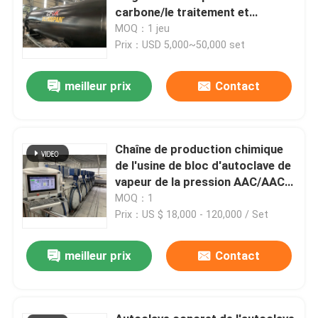
carbone/le traitement et
traitement en caoutchouc
MOQ：1 jeu
Prix：USD 5,000~50,000 set
meilleur prix
Contact
Chaîne de production chimique
de l'usine de bloc d'autoclave de
vapeur de la pression AAC/AAC
autoclave de 2×31m AAC
MOQ：1
Prix：US $ 18,000 - 120,000 / Set
meilleur prix
Contact